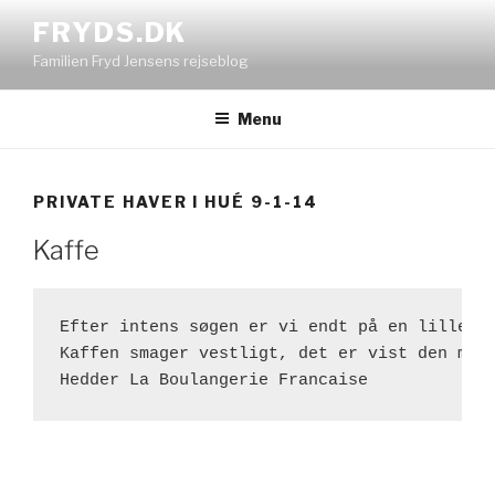
Videre
FRYDS.DK
til
Familien Fryd Jensens rejseblog
indhold
Menu
PRIVATE HAVER I HUÉ 9-1-14
Kaffe
Efter intens søgen er vi endt på en lille ca
Kaffen smager vestligt, det er vist den mest
Hedder La Boulangerie Francaise