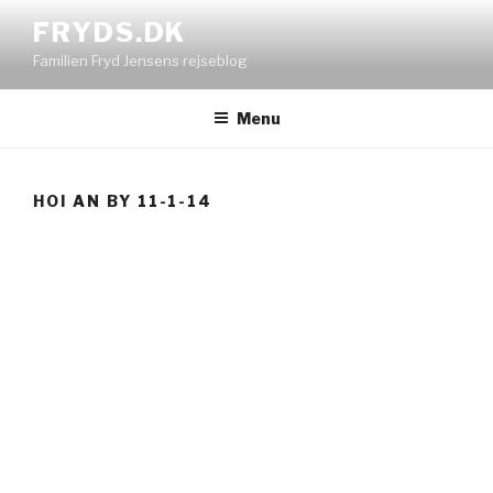
Videre
FRYDS.DK
til
Familien Fryd Jensens rejseblog
indhold
Menu
HOI AN BY 11-1-14