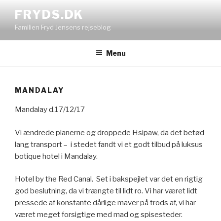
Videre
FRYDS.DK
til
Familien Fryd Jensens rejseblog
indhold
Menu
MANDALAY
Mandalay d.17/12/17
Vi ændrede planerne og droppede Hsipaw, da det betød
lang transport – i stedet fandt vi et godt tilbud på luksus
botique hotel i Mandalay.
Hotel by the Red Canal. Set i bakspejlet var det en rigtig
god beslutning, da vi trængte til lidt ro. Vi har været lidt
pressede af konstante dårlige maver på trods af, vi har
været meget forsigtige med mad og spisesteder.