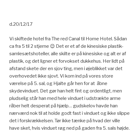
d.20/12/17
Vi skiftede hotel fra The red Canal til Home Hotel. Sådan
ca fra 5 til 2 stjerne 😉 Det er et af de kinesiske plastik-
samlesætshoteller, alle skilte er på kinesiske og alt er af
plastik, og det ligner et forvokset dukkehus. Her lidt på
afstand skete der en sjov ting, men i øjeblikket var det
overhovedet ikke sjovt. Vi kom ind på vores store
værelse på 5. sal, og Hjalte går hen for at åbne
skydevinduet. Det gør han helt fint og ordentligt, men
pludselig står han med hele vinduet i udstrækte arme
råber helt desperat på hjælp… gudskelov havde han
nærværd nok til at holde godt fast i vinduet og ikke slippe
det i forskrækkelsen. Tør ikke tænke på hvad der ville
have sket, hvis vinduet røg ned på gaden fra 5. sals højde.