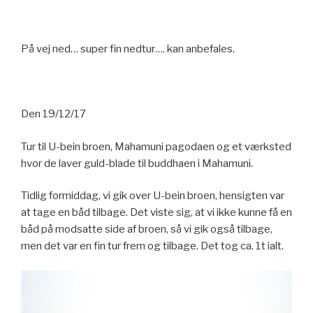
På vej ned… super fin nedtur…. kan anbefales.
Den 19/12/17
Tur til U-bein broen, Mahamuni pagodaen og et værksted
hvor de laver guld-blade til buddhaen i Mahamuni.
Tidlig formiddag, vi gik over U-bein broen, hensigten var
at tage en båd tilbage. Det viste sig, at vi ikke kunne få en
båd på modsatte side af broen, så vi gik også tilbage,
men det var en fin tur frem og tilbage. Det tog ca. 1t ialt.