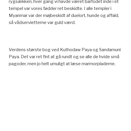
rygsækken, hver gang vi havde været barfodet inde i et
tempel var vores fødder ret beskidte. I alle templer i
Myanmar var der møjbeskidt af duelort, hunde og affald,
så vådservietterne var guld værd.
Verdens største bog ved Kuthodaw Paya og Sandamuni
Paya. Det var ret fint at gå rundt og se alle de hvide små
pagoder, men jo helt umuligt at læse marmorpladerne.