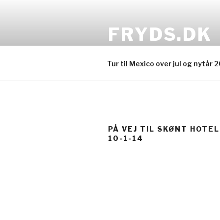
Videre
til
FRYDS.DK
indhold
Familien Fryd Jensens rejsebl
Tur til Mexico over jul og nytår 
PÅ VEJ TIL SKØNT HOTEL
10-1-14