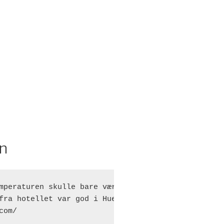
An
mperaturen skulle bare være 5 grader højere. Børne
fra hotellet var god i Hue, men her er udsigten vi
com/