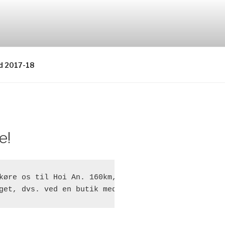
d 2017-18
e!
køre os til Hoi An. 160km, 60$. Vi kørte gennem Ha
get, dvs. ved en butik med alskens marmor-habengut