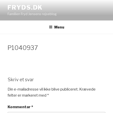
Videre
FRYDS.DK
til
Familien Fryd Jensens rejseblog
indhold
Menu
P1040937
Skriv et svar
Din e-mailadresse vil ikke blive publiceret.
Krævede
felter er markeret med
*
Kommentar
*