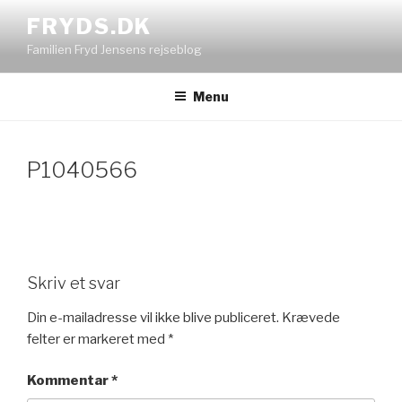
Videre
FRYDS.DK
til
Familien Fryd Jensens rejseblog
indhold
Menu
P1040566
Skriv et svar
Din e-mailadresse vil ikke blive publiceret.
Krævede
felter er markeret med
*
Kommentar
*