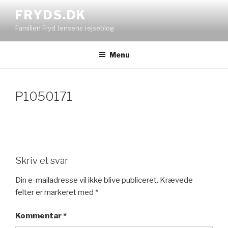
Videre
FRYDS.DK
til
Familien Fryd Jensens rejseblog
indhold
Menu
P1050171
Skriv et svar
Din e-mailadresse vil ikke blive publiceret.
Krævede
felter er markeret med
*
Kommentar
*